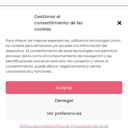
Política de privacidad
Gestionar el
Política de Cookies
consentimiento de las
Aviso Legal
cookies
Seleccionar Descargo de Responsabilidad Descargo de
Responsabilidad
Para ofrecer las mejores experiencias, utilizamos tecnologías como
las cookies para almacenar y/o acceder a la información del
Baja Padrinos
dispositivo. El consentimiento de estas tecnologías nos permitirá
Servicio Técnico
procesar datos como el comportamiento de navegación o las
Trabaja con nosotros
identificaciones únicas en este sitio. No consentir o retirar el
consentimiento, puede afectar negativamente a ciertas
SOLO PARA RESCATES
664 13 28 80
características y funciones.
Aceptar
Denegar
Ver preferencias
Política de cookies
Política de Privacidad
Aviso Legal