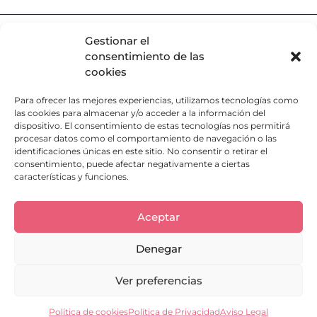
Política de privacidad
Gestionar el
Política de Cookies
consentimiento de las
Aviso Legal
cookies
Seleccionar Descargo de Responsabilidad Descargo de
Responsabilidad
Para ofrecer las mejores experiencias, utilizamos tecnologías como
las cookies para almacenar y/o acceder a la información del
Baja Padrinos
dispositivo. El consentimiento de estas tecnologías nos permitirá
Servicio Técnico
procesar datos como el comportamiento de navegación o las
Trabaja con nosotros
identificaciones únicas en este sitio. No consentir o retirar el
consentimiento, puede afectar negativamente a ciertas
SOLO PARA RESCATES
664 13 28 80
características y funciones.
Aceptar
Denegar
Ver preferencias
Política de cookies
Política de Privacidad
Aviso Legal